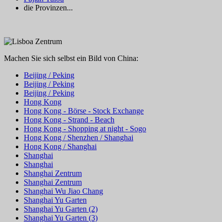
die Provinzen...
Machen Sie sich selbst ein Bild von China:
Beijing / Peking
Beijing / Peking
Beijing / Peking
Hong Kong
Hong Kong - Börse - Stock Exchange
Hong Kong - Strand - Beach
Hong Kong - Shopping at night - Sogo
Hong Kong / Shenzhen / Shanghai
Hong Kong / Shanghai
Shanghai
Shanghai
Shanghai Zentrum
Shanghai Zentrum
Shanghai Wu Jiao Chang
Shanghai Yu Garten
Shanghai Yu Garten (2)
Shanghai Yu Garten (3)