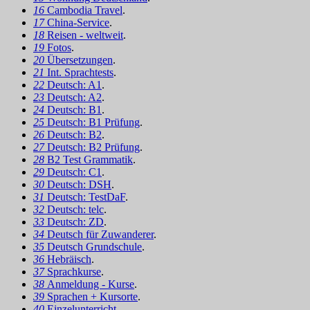
16
Cambodia Travel
.
17
China-Service
.
18
Reisen - weltweit
.
19
Fotos
.
20
Übersetzungen
.
21
Int. Sprachtests
.
22
Deutsch: A1
.
23
Deutsch: A2
.
24
Deutsch: B1
.
25
Deutsch: B1 Prüfung
.
26
Deutsch: B2
.
27
Deutsch: B2 Prüfung
.
28
B2 Test Grammatik
.
29
Deutsch: C1
.
30
Deutsch: DSH
.
31
Deutsch: TestDaF
.
32
Deutsch: telc
.
33
Deutsch: ZD
.
34
Deutsch für Zuwanderer
.
35
Deutsch Grundschule
.
36
Hebräisch
.
37
Sprachkurse
.
38
Anmeldung - Kurse
.
39
Sprachen + Kursorte
.
40
Einzelunterricht
.