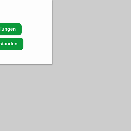
llungen
rstanden