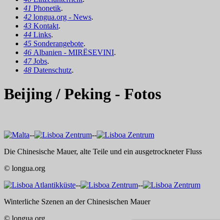
41
Phonetik
.
42
longua.org - News
.
43
Kontakt
.
44
Links
.
45
Sonderangebote
.
46
Albanien - MIRËSEVINI
.
47
Jobs
.
48
Datenschutz
.
Beijing / Peking - Fotos
--
--
Die Chinesische Mauer, alte Teile und ein ausgetrockneter Fluss
© longua.org
--
--
Winterliche Szenen an der Chinesischen Mauer
© longua.org