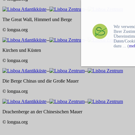
--
--
The Great Wall, Himmerl und Berge
Wir verwend
© longua.org
Ihrer Zusti
Übereinstim
--
--
Daten/Cooki
dazu ... (
meh
Kirchen und Küsten
© longua.org
--
--
Die Berge Chinas und die Große Mauer
© longua.org
--
--
Drachenberge an der Chinesischen Mauer
© longua.org