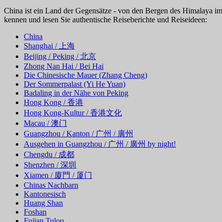
China ist ein Land der Gegensätze - von den Bergen des Himalaya i
kennen und lesen Sie authentische Reiseberichte und Reiseideen:
China
Shanghai / 上海
Beijing / Peking / 北京
Zhong Nan Hai / Bei Hai
Die Chinesische Mauer (Zhang Cheng)
Der Sommerpalast (Yi He Yuan)
Badaling in der Nähe von Peking
Hong Kong / 香港
Hong Kong-Kultur / 香港文化
Macau / 澳门
Guangzhou / Kanton / 广州 / 廣州
Ausgehen in Guangzhou / 广州 / 廣州 by night!
Chengdu / 成都
Shenzhen / 深圳
Xiamen / 廈門 / 厦门
Chinas Nachbarn
Kantonesisch
Huang Shan
Foshan
Fujian Tulou