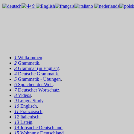
1
Willkommen
.
2
Grammatik
.
3
Grammar (in English)
.
4
Deutsche Grammatik
.
5
Grammatik - Übungen
.
6
Sprachen der Welt
.
7
Deutscher Wortschatz
.
8
Videos
.
9
LonguaStudy
.
10
Englisch
.
11
Französisch
.
12
Italienisch
.
13
Latein
.
14
Jobsuche Deutschland
.
15
Wohnung Deutschland
.