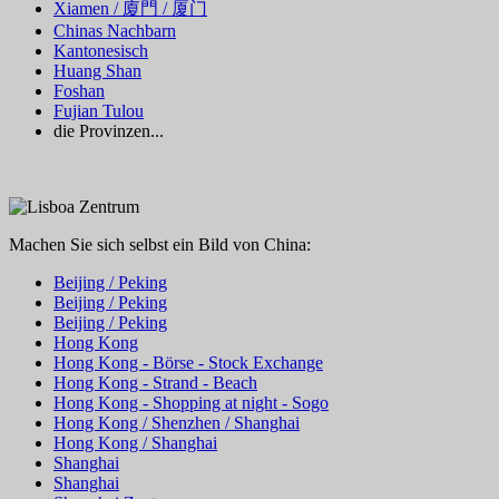
Xiamen / 廈門 / 厦门
Chinas Nachbarn
Kantonesisch
Huang Shan
Foshan
Fujian Tulou
die Provinzen...
Machen Sie sich selbst ein Bild von China:
Beijing / Peking
Beijing / Peking
Beijing / Peking
Hong Kong
Hong Kong - Börse - Stock Exchange
Hong Kong - Strand - Beach
Hong Kong - Shopping at night - Sogo
Hong Kong / Shenzhen / Shanghai
Hong Kong / Shanghai
Shanghai
Shanghai