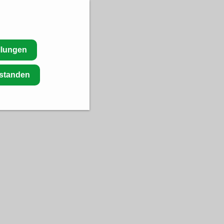
llungen
rstanden