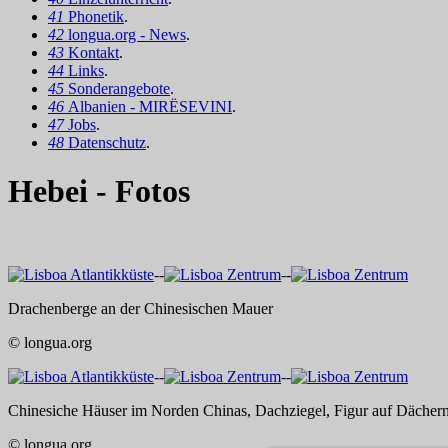
41
Phonetik
.
42
longua.org - News
.
43
Kontakt
.
44
Links
.
45
Sonderangebote
.
46
Albanien - MIRËSEVINI
.
47
Jobs
.
48
Datenschutz
.
Hebei - Fotos
--
--
Drachenberge an der Chinesischen Mauer
© longua.org
--
--
Chinesiche Häuser im Norden Chinas, Dachziegel, Figur auf Dächer
© longua.org