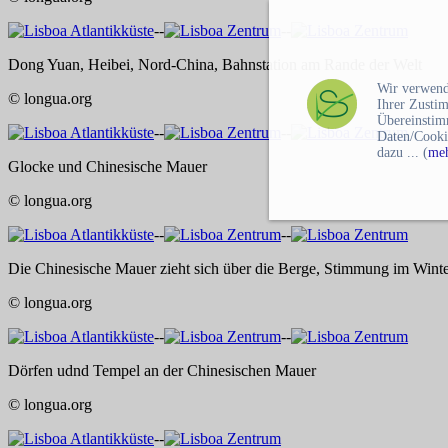
--
--
Dong Yuan, Heibei, Nord-China, Bahnstation am Rande der Welt
Wir verwend
© longua.org
Ihrer Zusti
Übereinstim
--
--
Daten/Cooki
dazu ... (
meh
Glocke und Chinesische Mauer
© longua.org
--
--
Die Chinesische Mauer zieht sich über die Berge, Stimmung im Wint
© longua.org
--
--
Dörfen udnd Tempel an der Chinesischen Mauer
© longua.org
--