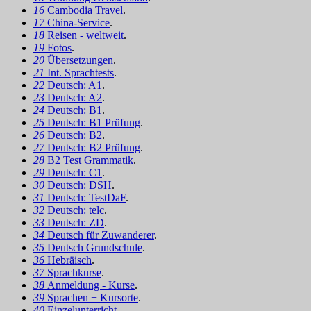
16
Cambodia Travel
.
17
China-Service
.
18
Reisen - weltweit
.
19
Fotos
.
20
Übersetzungen
.
21
Int. Sprachtests
.
22
Deutsch: A1
.
23
Deutsch: A2
.
24
Deutsch: B1
.
25
Deutsch: B1 Prüfung
.
26
Deutsch: B2
.
27
Deutsch: B2 Prüfung
.
28
B2 Test Grammatik
.
29
Deutsch: C1
.
30
Deutsch: DSH
.
31
Deutsch: TestDaF
.
32
Deutsch: telc
.
33
Deutsch: ZD
.
34
Deutsch für Zuwanderer
.
35
Deutsch Grundschule
.
36
Hebräisch
.
37
Sprachkurse
.
38
Anmeldung - Kurse
.
39
Sprachen + Kursorte
.
40
Einzelunterricht
.