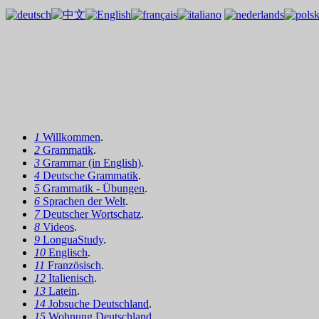
1
Willkommen
.
2
Grammatik
.
3
Grammar (in English)
.
4
Deutsche Grammatik
.
5
Grammatik - Übungen
.
6
Sprachen der Welt
.
7
Deutscher Wortschatz
.
8
Videos
.
9
LonguaStudy
.
10
Englisch
.
11
Französisch
.
12
Italienisch
.
13
Latein
.
14
Jobsuche Deutschland
.
15
Wohnung Deutschland
.