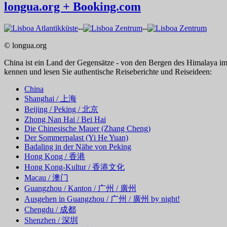
longua.org + Booking.com
--
--
© longua.org
China ist ein Land der Gegensätze - von den Bergen des Himalaya i
kennen und lesen Sie authentische Reiseberichte und Reiseideen:
China
Shanghai / 上海
Beijing / Peking / 北京
Zhong Nan Hai / Bei Hai
Die Chinesische Mauer (Zhang Cheng)
Der Sommerpalast (Yi He Yuan)
Badaling in der Nähe von Peking
Hong Kong / 香港
Hong Kong-Kultur / 香港文化
Macau / 澳门
Guangzhou / Kanton / 广州 / 廣州
Ausgehen in Guangzhou / 广州 / 廣州 by night!
Chengdu / 成都
Shenzhen / 深圳