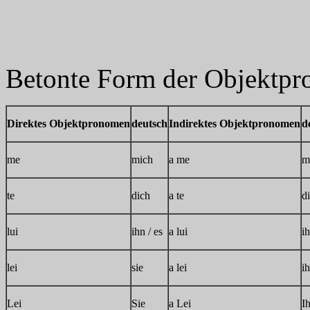
Betonte Form der Objektp
Direktes Objektpronomen
deutsch
Indirektes Objektpronomen
d
me
mich
a me
m
te
dich
a te
di
lui
ihn / es
a lui
i
lei
sie
a lei
ih
Lei
Sie
a Lei
I