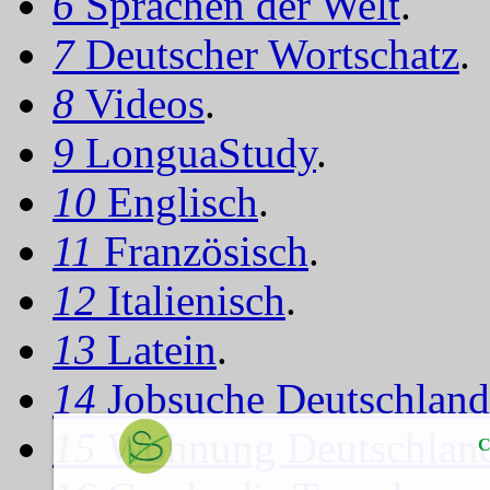
6
Sprachen der Welt
.
7
Deutscher Wortschatz
.
8
Videos
.
9
LonguaStudy
.
10
Englisch
.
11
Französisch
.
12
Italienisch
.
13
Latein
.
14
Jobsuche Deutschland
15
Wohnung Deutschlan
C