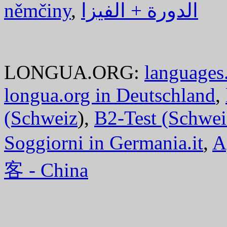
němčiny
,
الدورة + الفيزا
LONGUA.ORG:
languages.
longua.org in Deutschland
,
(Schweiz
),
B2-Test (Schwei
Soggiorni in Germania.it
,
A
客 - China