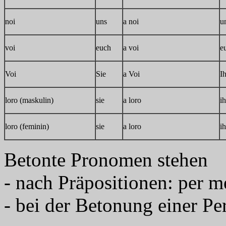
noi
uns
a noi
u
voi
euch
a voi
e
Voi
Sie
a Voi
I
loro (maskulin)
sie
a loro
i
loro (feminin)
sie
a loro
i
Betonte Pronomen stehen
- nach Präpositionen: per m
- bei der Betonung einer Pe