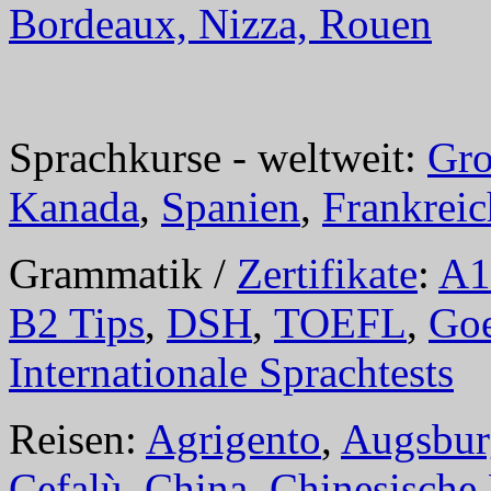
Bordeaux, Nizza, Rouen
Sprachkurse - weltweit:
Gro
Kanada
,
Spanien
,
Frankreic
Grammatik /
Zertifikate
:
A1
B2 Tips
,
DSH
,
TOEFL
,
Goe
Internationale Sprachtests
Reisen:
Agrigento
,
Augsbur
Cefalù
,
China
,
Chinesische