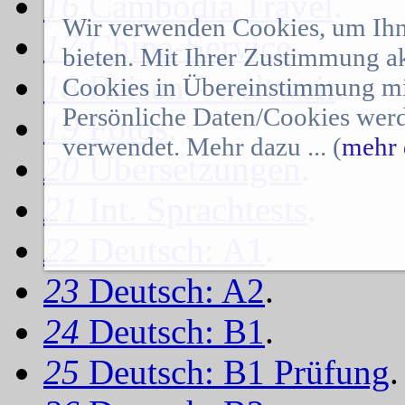
16
Cambodia Travel
.
Wir verwenden Cookies, um Ihn
17
China-Service
.
bieten. Mit Ihrer Zustimmung a
18
Reisen - weltweit
.
Cookies in Übereinstimmung mit
Persönliche Daten/Cookies werd
19
Fotos
.
verwendet. Mehr dazu ... (
mehr 
20
Übersetzungen
.
21
Int. Sprachtests
.
22
Deutsch: A1
.
23
Deutsch: A2
.
24
Deutsch: B1
.
25
Deutsch: B1 Prüfung
.