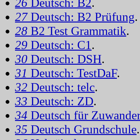
26
Deutsch: B2
.
27
Deutsch: B2 Prüfung
.
28
B2 Test Grammatik
.
29
Deutsch: C1
.
30
Deutsch: DSH
.
31
Deutsch: TestDaF
.
32
Deutsch: telc
.
33
Deutsch: ZD
.
34
Deutsch für Zuwander
35
Deutsch Grundschule
.