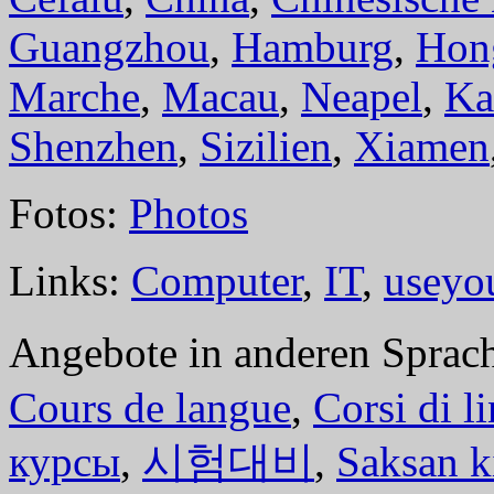
Guangzhou
,
Hamburg
,
Hon
Marche
,
Macau
,
Neapel
,
Ka
Shenzhen
,
Sizilien
,
Xiamen
Fotos:
Photos
Links:
Computer
,
IT
,
useyo
Angebote in anderen Sprac
Cours de langue
,
Corsi di l
курсы
,
시험대비
,
Saksan k