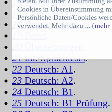
16
Cambodia Travel
.
bieten. Mit Ihrer Zustimmung a
Cookies in Übereinstimmung mit
17
China-Service
.
Persönliche Daten/Cookies werd
18
Reisen - weltweit
.
verwendet. Mehr dazu ... (
mehr 
19
Fotos
.
20
Übersetzungen
.
21
Int. Sprachtests
.
22
Deutsch: A1
.
23
Deutsch: A2
.
24
Deutsch: B1
.
25
Deutsch: B1 Prüfung
.