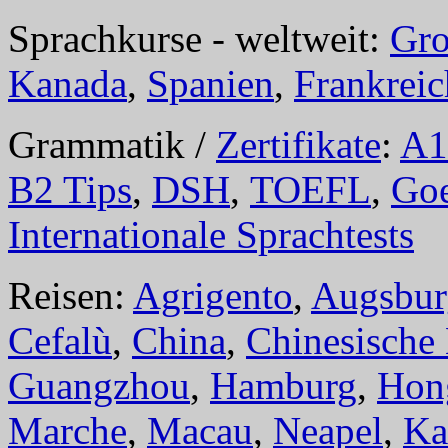
Sprachkurse - weltweit:
Gro
Kanada
,
Spanien
,
Frankreic
Grammatik /
Zertifikate
:
A1
B2 Tips
,
DSH
,
TOEFL
,
Goe
Internationale Sprachtests
Reisen:
Agrigento
,
Augsbur
Cefalù
,
China
,
Chinesische
Guangzhou
,
Hamburg
,
Hon
Marche
,
Macau
,
Neapel
,
Ka