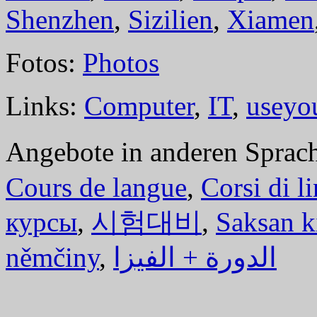
Shenzhen
,
Sizilien
,
Xiamen
Fotos:
Photos
Links:
Computer
,
IT
,
useyo
Angebote in anderen Sprac
Cours de langue
,
Corsi di l
курсы
,
시험대비
,
Saksan k
němčiny
,
الدورة + الفيزا