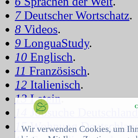
6
Sprachen der Welt
.
7
Deutscher Wortschatz
.
8
Videos
.
9
LonguaStudy
.
10
Englisch
.
11
Französisch
.
12
Italienisch
.
13
Latein
.
C
14
Jobsuche Deutschland
15
Wohnung Deutschlan
Wir verwenden Cookies, um Ihn